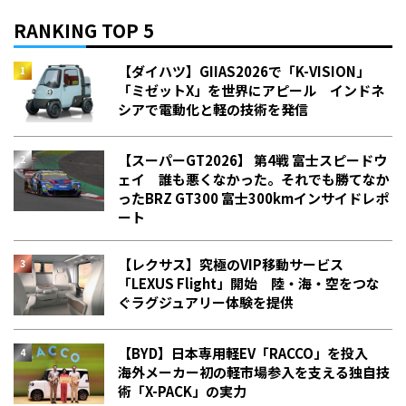
RANKING TOP 5
【ダイハツ】GIIAS2026で「K-VISION」
「ミゼットX」を世界にアピール インドネ
シアで電動化と軽の技術を発信
【スーパーGT2026】 第4戦 富士スピードウ
ェイ 誰も悪くなかった。それでも勝てなか
った――BRZ GT300 富士300kmインサイドレポ
ート
【レクサス】究極のVIP移動サービス
「LEXUS Flight」開始 陸・海・空をつな
ぐラグジュアリー体験を提供
【BYD】日本専用軽EV「RACCO」を投入
海外メーカー初の軽市場参入を支える独自技
術「X-PACK」の実力