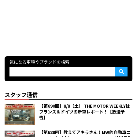
気になる車種やブランドを検索
スタッフ通信
【第690回】8/8（土） THE MOTOR WEEKLYは
フランス＆ドイツの新車レポート！【放送予
告】
【第689回】教えてアキラさん！MW的自動車ニ