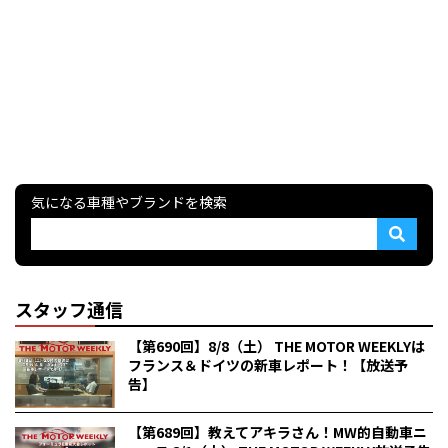
気になる車種やブランドを検索
スタッフ通信
【第690回】8/8（土） THE MOTOR WEEKLYは
フランス＆ドイツの新車レポート！【放送予
告】
【第689回】教えてアキラさん！MW的自動車ニ