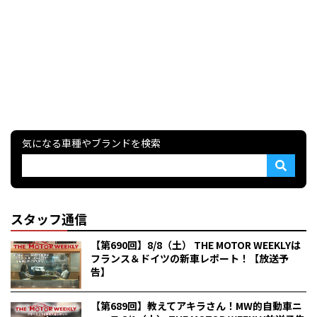
気になる車種やブランドを検索
スタッフ通信
【第690回】8/8（土） THE MOTOR WEEKLYは
フランス＆ドイツの新車レポート！【放送予
告】
【第689回】教えてアキラさん！MW的自動車ニ