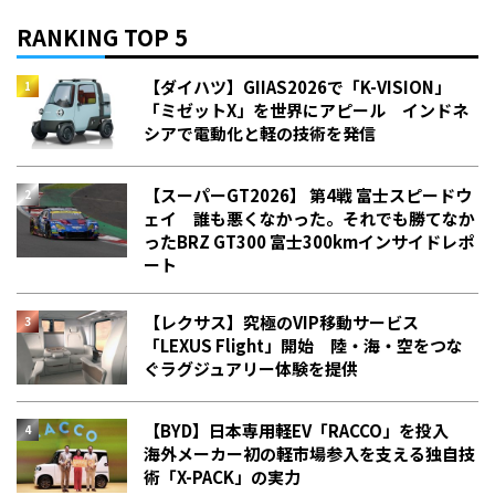
RANKING TOP 5
【ダイハツ】GIIAS2026で「K-VISION」
「ミゼットX」を世界にアピール インドネ
シアで電動化と軽の技術を発信
【スーパーGT2026】 第4戦 富士スピードウ
ェイ 誰も悪くなかった。それでも勝てなか
った――BRZ GT300 富士300kmインサイドレポ
ート
【レクサス】究極のVIP移動サービス
「LEXUS Flight」開始 陸・海・空をつな
ぐラグジュアリー体験を提供
【BYD】日本専用軽EV「RACCO」を投入
海外メーカー初の軽市場参入を支える独自技
術「X-PACK」の実力