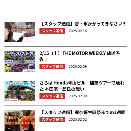
【スタッフ通信】雪・氷かかってきなさい!!
スタッフ通信
2025.02.16
2/15（土）THE MOTOR WEEKLY 放送予
告！
スタッフ通信
2025.02.09
さらば Honda青山ビル 建築ツアーで触れ
た 本田宗一郎氏の想い
スタッフ通信
2025.02.08
【スタッフ通信】麗奈嬢生誕祭までの1週間
スタッフ通信
2025.02.02