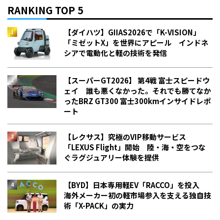
RANKING TOP 5
【ダイハツ】GIIAS2026で「K-VISION」
「ミゼットX」を世界にアピール インドネ
シアで電動化と軽の技術を発信
【スーパーGT2026】 第4戦 富士スピードウ
ェイ 誰も悪くなかった。それでも勝てなか
った――BRZ GT300 富士300kmインサイドレポ
ート
【レクサス】究極のVIP移動サービス
「LEXUS Flight」開始 陸・海・空をつな
ぐラグジュアリー体験を提供
【BYD】日本専用軽EV「RACCO」を投入
海外メーカー初の軽市場参入を支える独自技
術「X-PACK」の実力