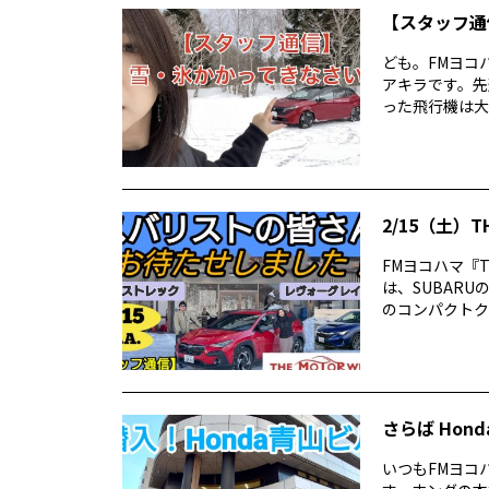
【スタッフ通
ども。FMヨコ
アキラです。先
った飛行機は大谷
2/15（土）T
FMヨコハマ『TH
は、SUBAR
のコンパクトクロ
さらば Ho
いつもFMヨコハ