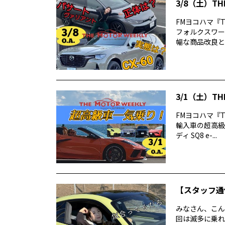
3/8（土）TH
FMヨコハマ『T
フォルクスワー
幅な商品改良と新
3/1（土）TH
FMヨコハマ『T
輸入車の超高級
ディ SQ8 e-...
【スタッフ通
みなさん、こん
回は滅多に乗れ