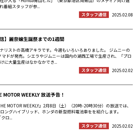
社が入る「Honda青山ビル」（東京都港区南青山）のメディア向け建
番組スタッフが参...
スタッフ通信
2025.02.08
信】麗奈嬢生誕祭までの1週間
ナリストの高橋アキラです。今週もいろいろありました。 ジムニーの
E ノマドが発売。シエラやジムニーは国内の湖西工場で生産され、「プロ
けに大量生産はなかなかでき...
スタッフ通信
2025.02.02
E MOTOR WEEKLY 放送予告！
HE MOTOR WEEKLY』2月8日（土）（20時-20時30分）の放送では、
ストロングハイブリッド、ホンダの新型燃料電池車をを紹介します。
クロ...
スタッフ通信
2025.02.02