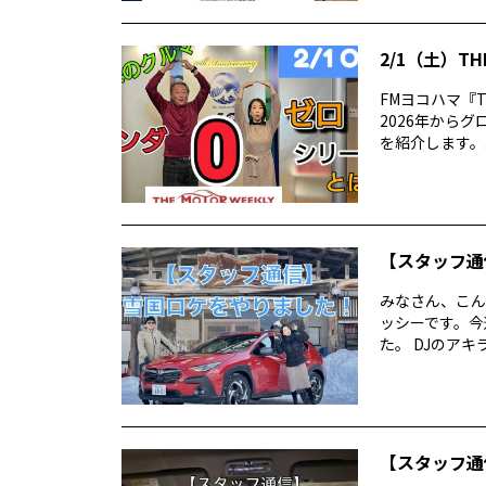
2/1（土）TH
FMヨコハマ『T
2026年からグ
を紹介します。..
【スタッフ通
みなさん、こん
ッシーです。今
た。 DJのアキ
【スタッフ通