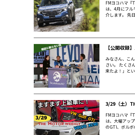
FMヨコハマ『TH
は、4月にフル
介します。 先日、
【公開収録】ル
みなさん、こん
さい。 たくさ
来たよ！」とい
3/29（土）T
FMヨコハマ『TH
は、大幅アップ
のGTI、ボルボの