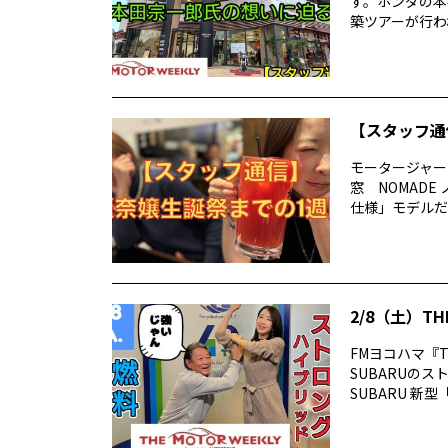
す。ホンダの本
築ツアーが行われ
【スタッフ通
モータージャー
窓 NOMAD
仕様」モデルだ
2/8（土）TH
FMヨコハマ『T
SUBARUの
SUBARU 新型「