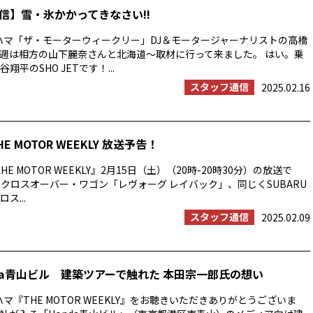
信】雪・氷かかってきなさい!!
ハマ「ザ・モーターウィークリー」DJ＆モータージャーナリストの高橋
週は相方の山下麗奈さんと北海道〜取材に行って来ました。 はい。乗
翔平のSHO JETです！...
スタッフ通信
2025.02.16
HE MOTOR WEEKLY 放送予告！
E MOTOR WEEKLY』2月15日（土）（20時-20時30分）の放送で
Uのクロスオーバー・ワゴン「レヴォーグ レイバック」、同じくSUBARU
ス...
スタッフ通信
2025.02.09
nda青山ビル 建築ツアーで触れた 本田宗一郎氏の想い
マ『THE MOTOR WEEKLY』をお聴きいただきありがとうございま