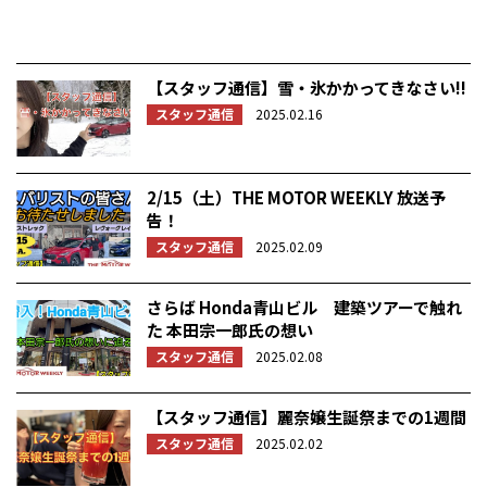
【スタッフ通信】雪・氷かかってきなさい!!
スタッフ通信
2025.02.16
2/15（土）THE MOTOR WEEKLY 放送予
告！
スタッフ通信
2025.02.09
さらば Honda青山ビル 建築ツアーで触れ
た 本田宗一郎氏の想い
スタッフ通信
2025.02.08
【スタッフ通信】麗奈嬢生誕祭までの1週間
スタッフ通信
2025.02.02