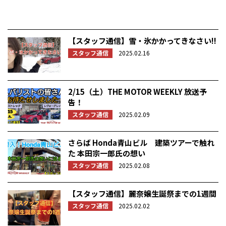
【スタッフ通信】雪・氷かかってきなさい!!
スタッフ通信
2025.02.16
2/15（土）THE MOTOR WEEKLY 放送予
告！
スタッフ通信
2025.02.09
さらば Honda青山ビル 建築ツアーで触れ
た 本田宗一郎氏の想い
スタッフ通信
2025.02.08
【スタッフ通信】麗奈嬢生誕祭までの1週間
スタッフ通信
2025.02.02