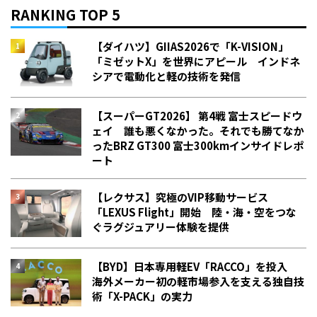
RANKING TOP 5
【ダイハツ】GIIAS2026で「K-VISION」
「ミゼットX」を世界にアピール インドネ
シアで電動化と軽の技術を発信
【スーパーGT2026】 第4戦 富士スピードウ
ェイ 誰も悪くなかった。それでも勝てなか
った――BRZ GT300 富士300kmインサイドレポ
ート
【レクサス】究極のVIP移動サービス
「LEXUS Flight」開始 陸・海・空をつな
ぐラグジュアリー体験を提供
【BYD】日本専用軽EV「RACCO」を投入
海外メーカー初の軽市場参入を支える独自技
術「X-PACK」の実力