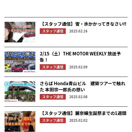
【スタッフ通信】雪・氷かかってきなさい!!
スタッフ通信
2025.02.16
2/15（土）THE MOTOR WEEKLY 放送予
告！
スタッフ通信
2025.02.09
さらば Honda青山ビル 建築ツアーで触れ
た 本田宗一郎氏の想い
スタッフ通信
2025.02.08
【スタッフ通信】麗奈嬢生誕祭までの1週間
スタッフ通信
2025.02.02