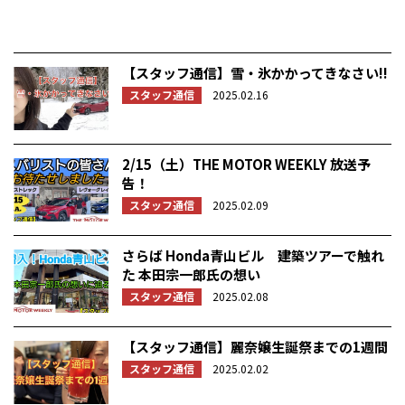
【スタッフ通信】雪・氷かかってきなさい!!
スタッフ通信
2025.02.16
2/15（土）THE MOTOR WEEKLY 放送予
告！
スタッフ通信
2025.02.09
さらば Honda青山ビル 建築ツアーで触れ
た 本田宗一郎氏の想い
スタッフ通信
2025.02.08
【スタッフ通信】麗奈嬢生誕祭までの1週間
スタッフ通信
2025.02.02