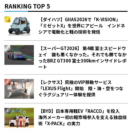
RANKING TOP 5
【ダイハツ】GIIAS2026で「K-VISION」
「ミゼットX」を世界にアピール インドネ
シアで電動化と軽の技術を発信
【スーパーGT2026】 第4戦 富士スピードウ
ェイ 誰も悪くなかった。それでも勝てなか
った――BRZ GT300 富士300kmインサイドレポ
ート
【レクサス】究極のVIP移動サービス
「LEXUS Flight」開始 陸・海・空をつな
ぐラグジュアリー体験を提供
【BYD】日本専用軽EV「RACCO」を投入
海外メーカー初の軽市場参入を支える独自技
術「X-PACK」の実力