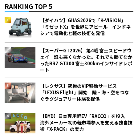
RANKING TOP 5
【ダイハツ】GIIAS2026で「K-VISION」
「ミゼットX」を世界にアピール インドネ
シアで電動化と軽の技術を発信
【スーパーGT2026】 第4戦 富士スピードウ
ェイ 誰も悪くなかった。それでも勝てなか
った――BRZ GT300 富士300kmインサイドレポ
ート
【レクサス】究極のVIP移動サービス
「LEXUS Flight」開始 陸・海・空をつな
ぐラグジュアリー体験を提供
【BYD】日本専用軽EV「RACCO」を投入
海外メーカー初の軽市場参入を支える独自技
術「X-PACK」の実力