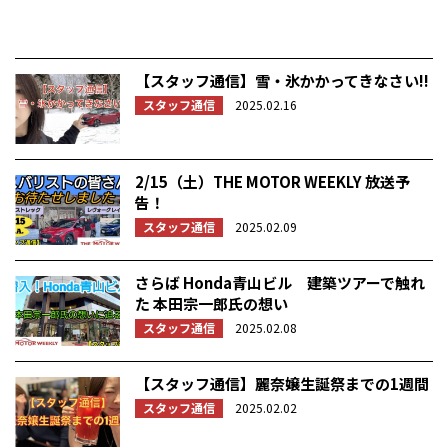
【スタッフ通信】雪・氷かかってきなさい!!
スタッフ通信
2025.02.16
2/15（土）THE MOTOR WEEKLY 放送予
告！
スタッフ通信
2025.02.09
さらば Honda青山ビル 建築ツアーで触れ
た 本田宗一郎氏の想い
スタッフ通信
2025.02.08
【スタッフ通信】麗奈嬢生誕祭までの1週間
スタッフ通信
2025.02.02