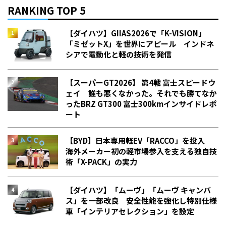
RANKING TOP 5
【ダイハツ】GIIAS2026で「K-VISION」
「ミゼットX」を世界にアピール インドネ
シアで電動化と軽の技術を発信
【スーパーGT2026】 第4戦 富士スピードウ
ェイ 誰も悪くなかった。それでも勝てなか
った――BRZ GT300 富士300kmインサイドレポ
ート
【BYD】日本専用軽EV「RACCO」を投入
海外メーカー初の軽市場参入を支える独自技
術「X-PACK」の実力
【ダイハツ】「ムーヴ」「ムーヴ キャンバ
ス」を一部改良 安全性能を強化し特別仕様
車「インテリアセレクション」を設定