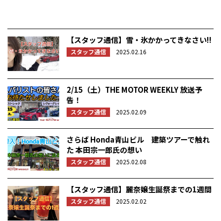
【スタッフ通信】雪・氷かかってきなさい!!
スタッフ通信
2025.02.16
2/15（土）THE MOTOR WEEKLY 放送予
告！
スタッフ通信
2025.02.09
さらば Honda青山ビル 建築ツアーで触れ
た 本田宗一郎氏の想い
スタッフ通信
2025.02.08
【スタッフ通信】麗奈嬢生誕祭までの1週間
スタッフ通信
2025.02.02