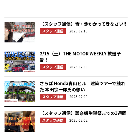
【スタッフ通信】雪・氷かかってきなさい!!
スタッフ通信
2025.02.16
2/15（土）THE MOTOR WEEKLY 放送予
告！
スタッフ通信
2025.02.09
さらば Honda青山ビル 建築ツアーで触れ
た 本田宗一郎氏の想い
スタッフ通信
2025.02.08
【スタッフ通信】麗奈嬢生誕祭までの1週間
スタッフ通信
2025.02.02