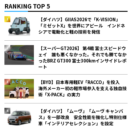
RANKING TOP 5
【ダイハツ】GIIAS2026で「K-VISION」
「ミゼットX」を世界にアピール インドネ
シアで電動化と軽の技術を発信
【スーパーGT2026】 第4戦 富士スピードウ
ェイ 誰も悪くなかった。それでも勝てなか
った――BRZ GT300 富士300kmインサイドレポ
ート
【BYD】日本専用軽EV「RACCO」を投入
海外メーカー初の軽市場参入を支える独自技
術「X-PACK」の実力
【ダイハツ】「ムーヴ」「ムーヴ キャンバ
ス」を一部改良 安全性能を強化し特別仕様
車「インテリアセレクション」を設定