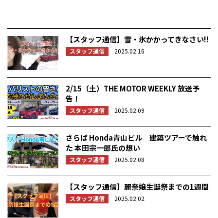
【スタッフ通信】雪・氷かかってきなさい!!
スタッフ通信
2025.02.16
2/15（土）THE MOTOR WEEKLY 放送予
告！
スタッフ通信
2025.02.09
さらば Honda青山ビル 建築ツアーで触れ
た 本田宗一郎氏の想い
スタッフ通信
2025.02.08
【スタッフ通信】麗奈嬢生誕祭までの1週間
スタッフ通信
2025.02.02