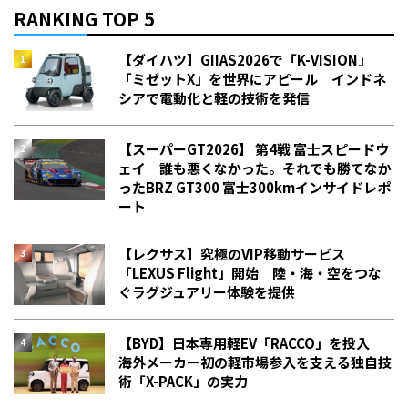
RANKING TOP 5
【ダイハツ】GIIAS2026で「K-VISION」
「ミゼットX」を世界にアピール インドネ
シアで電動化と軽の技術を発信
【スーパーGT2026】 第4戦 富士スピードウ
ェイ 誰も悪くなかった。それでも勝てなか
った――BRZ GT300 富士300kmインサイドレポ
ート
【レクサス】究極のVIP移動サービス
「LEXUS Flight」開始 陸・海・空をつな
ぐラグジュアリー体験を提供
【BYD】日本専用軽EV「RACCO」を投入
海外メーカー初の軽市場参入を支える独自技
術「X-PACK」の実力