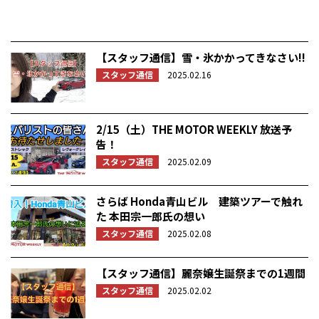
【スタッフ通信】雪・氷かかってきなさい!!
スタッフ通信
2025.02.16
2/15（土）THE MOTOR WEEKLY 放送予
告！
スタッフ通信
2025.02.09
さらば Honda青山ビル 建築ツアーで触れ
た 本田宗一郎氏の想い
スタッフ通信
2025.02.08
【スタッフ通信】麗奈嬢生誕祭までの1週間
スタッフ通信
2025.02.02