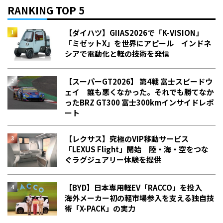
RANKING TOP 5
【ダイハツ】GIIAS2026で「K-VISION」
「ミゼットX」を世界にアピール インドネ
シアで電動化と軽の技術を発信
【スーパーGT2026】 第4戦 富士スピードウ
ェイ 誰も悪くなかった。それでも勝てなか
った――BRZ GT300 富士300kmインサイドレポ
ート
【レクサス】究極のVIP移動サービス
「LEXUS Flight」開始 陸・海・空をつな
ぐラグジュアリー体験を提供
【BYD】日本専用軽EV「RACCO」を投入
海外メーカー初の軽市場参入を支える独自技
術「X-PACK」の実力