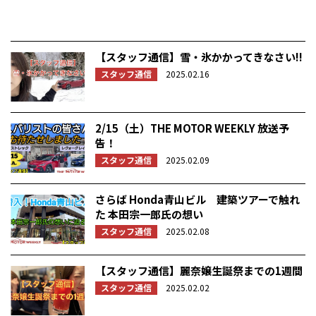
【スタッフ通信】雪・氷かかってきなさい!!
スタッフ通信
2025.02.16
2/15（土）THE MOTOR WEEKLY 放送予
告！
スタッフ通信
2025.02.09
さらば Honda青山ビル 建築ツアーで触れ
た 本田宗一郎氏の想い
スタッフ通信
2025.02.08
【スタッフ通信】麗奈嬢生誕祭までの1週間
スタッフ通信
2025.02.02