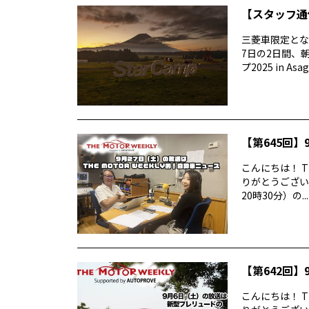
【スタッフ通信
三菱車限定とな
7日の2日間、
プ2025 in Asag
【第645回】9
こんにちは！ T
りがとうございま
20時30分）の...
【第642回】9
こんにちは！ T