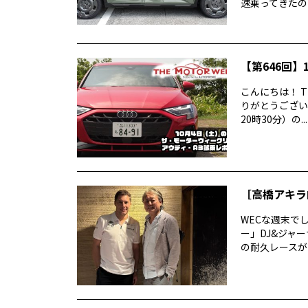
速乗ってきたので
【第646回】1
こんにちは！ T
りがとうございま
20時30分）の...
［高橋アキラ
WECな週末で
ー」DJ&ジャ
の耐久レースがあ