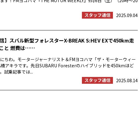
す！FMヨコハマ『THE MOTOR WEEKLY』9月6日（土）（20時〜20
スタッフ通信
2025.09.04
】スバル新型フォレスターX-BREAK S:HEV EXで450km走
こと 燃費は……
にちわ。モータージャーナリスト＆FMヨコハマ「ザ・モーターウィー
橋アキラです。先日SUBARU Foresterのハイブリッドを450kmほど
試乗記事では...
スタッフ通信
2025.08.14