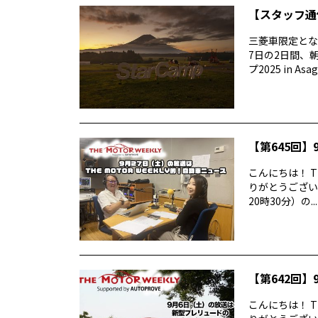
【スタッフ通信
三菱車限定とな
7日の2日間、
プ2025 in Asag
【第645回】9
こんにちは！ T
りがとうございま
20時30分）の...
【第642回】9
こんにちは！ T