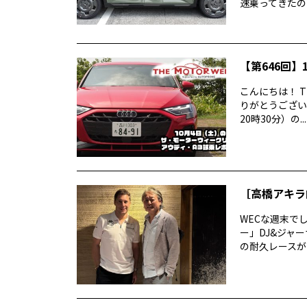
速乗ってきたので
【第646回】1
こんにちは！ T
りがとうございま
20時30分）の...
［高橋アキラ
WECな週末で
ー」DJ&ジャ
の耐久レースがあ