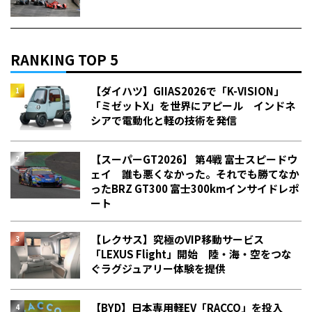
RANKING TOP 5
【ダイハツ】GIIAS2026で「K-VISION」
「ミゼットX」を世界にアピール インドネ
シアで電動化と軽の技術を発信
【スーパーGT2026】 第4戦 富士スピードウ
ェイ 誰も悪くなかった。それでも勝てなか
った――BRZ GT300 富士300kmインサイドレポ
ート
【レクサス】究極のVIP移動サービス
「LEXUS Flight」開始 陸・海・空をつな
ぐラグジュアリー体験を提供
【BYD】日本専用軽EV「RACCO」を投入