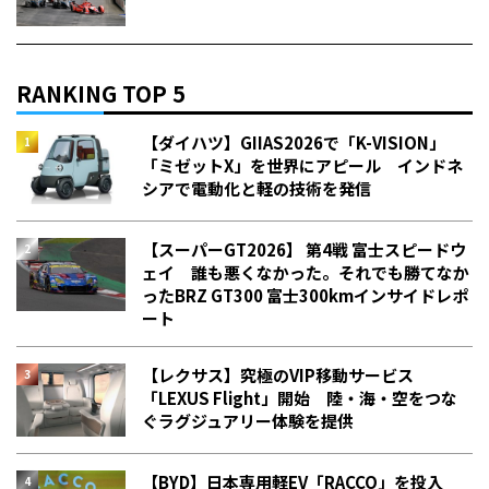
RANKING TOP 5
【ダイハツ】GIIAS2026で「K-VISION」
「ミゼットX」を世界にアピール インドネ
シアで電動化と軽の技術を発信
【スーパーGT2026】 第4戦 富士スピードウ
ェイ 誰も悪くなかった。それでも勝てなか
った――BRZ GT300 富士300kmインサイドレポ
ート
【レクサス】究極のVIP移動サービス
「LEXUS Flight」開始 陸・海・空をつな
ぐラグジュアリー体験を提供
【BYD】日本専用軽EV「RACCO」を投入