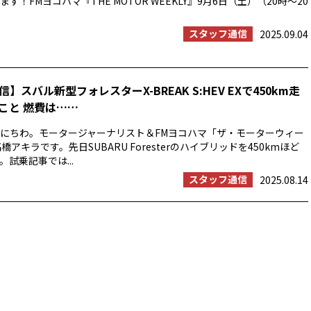
す！FMヨコハマ『THE MOTOR WEEKLY』9月6日（土）（20時〜20
スタッフ通信
2025.09.04
】スバル新型フォレスターX-BREAK S:HEV EXで450km走
こと 燃費は……
にちわ。モータージャーナリスト＆FMヨコハマ「ザ・モーターウィー
橋アキラです。先日SUBARU Foresterのハイブリッドを450kmほど
試乗記事では...
スタッフ通信
2025.08.14