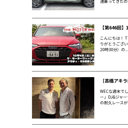
速乗ってきたので
【第646回】1
こんにちは！ T
りがとうございま
20時30分）の...
［高橋アキラ
WECな週末で
ー」DJ&ジャ
の耐久レースがあ