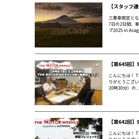
【スタッフ通信
三菱車限定とな
7日の2日間、
プ2025 in Asag
【第645回】9
こんにちは！ T
りがとうございま
20時30分）の...
【第642回】9
こんにちは！ T