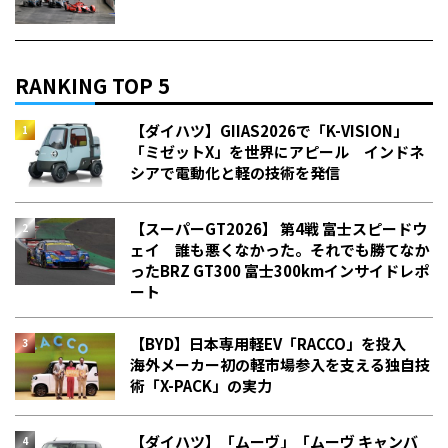
RANKING TOP 5
【ダイハツ】GIIAS2026で「K-VISION」
「ミゼットX」を世界にアピール インドネ
シアで電動化と軽の技術を発信
【スーパーGT2026】 第4戦 富士スピードウ
ェイ 誰も悪くなかった。それでも勝てなか
った――BRZ GT300 富士300kmインサイドレポ
ート
【BYD】日本専用軽EV「RACCO」を投入
海外メーカー初の軽市場参入を支える独自技
術「X-PACK」の実力
【ダイハツ】「ムーヴ」「ムーヴ キャンバ