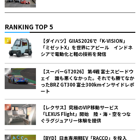
RANKING TOP 5
【ダイハツ】GIIAS2026で「K-VISION」
「ミゼットX」を世界にアピール インドネ
シアで電動化と軽の技術を発信
【スーパーGT2026】 第4戦 富士スピードウ
ェイ 誰も悪くなかった。それでも勝てなか
った――BRZ GT300 富士300kmインサイドレポ
ート
【レクサス】究極のVIP移動サービス
「LEXUS Flight」開始 陸・海・空をつな
ぐラグジュアリー体験を提供
【BYD】日本専用軽EV「RACCO」を投入