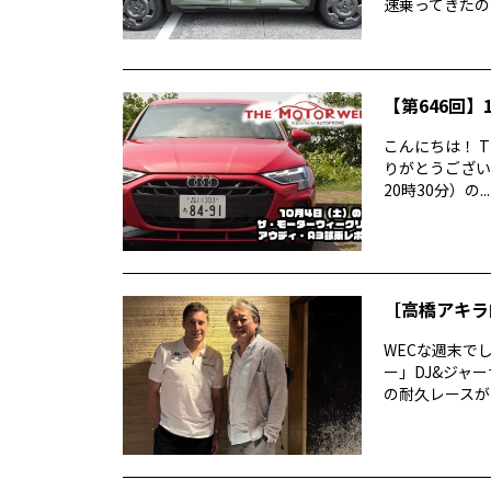
速乗ってきたので
【第646回】1
こんにちは！ T
りがとうございま
20時30分）の...
［高橋アキラ
WECな週末で
ー」DJ&ジャ
の耐久レースがあ