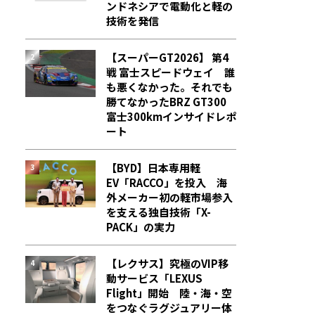
ンドネシアで電動化と軽の
技術を発信
【スーパーGT2026】 第4
戦 富士スピードウェイ 誰
も悪くなかった。それでも
勝てなかった――BRZ GT300
富士300kmインサイドレポ
ート
【BYD】日本専用軽
EV「RACCO」を投入 海
外メーカー初の軽市場参入
を支える独自技術「X-
PACK」の実力
【レクサス】究極のVIP移
動サービス「LEXUS
Flight」開始 陸・海・空
をつなぐラグジュアリー体