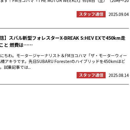
す！FMヨコハマ『THE MOTOR WEEKLY』9月6日（土）（20時〜20
スタッフ通信
2025.09.04
】スバル新型フォレスターX-BREAK S:HEV EXで450km走
こと 燃費は……
にちわ。モータージャーナリスト＆FMヨコハマ「ザ・モーターウィー
橋アキラです。先日SUBARU Foresterのハイブリッドを450kmほど
試乗記事では...
スタッフ通信
2025.08.14