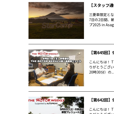
【スタッフ通信
三菱車限定とな
7日の2日間、
プ2025 in Asag
【第645回】9
こんにちは！ T
りがとうございま
20時30分）の...
【第642回】9
こんにちは！ T