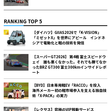
RANKING TOP 5
【ダイハツ】GIIAS2026で「K-VISION」
「ミゼットX」を世界にアピール インドネ
シアで電動化と軽の技術を発信
【スーパーGT2026】 第4戦 富士スピードウ
ェイ 誰も悪くなかった。それでも勝てなか
った――BRZ GT300 富士300kmインサイドレポ
ート
【BYD】日本専用軽EV「RACCO」を投入
海外メーカー初の軽市場参入を支える独自技
術「X-PACK」の実力
【レクサス】究極のVIP移動サービス