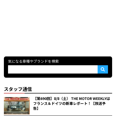
気になる車種やブランドを検索
スタッフ通信
【第690回】8/8（土） THE MOTOR WEEKLYは
フランス＆ドイツの新車レポート！【放送予
告】