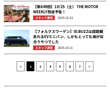
【第649回】10/25（土） THE MOTOR
WEEKLY放送予告！
スタッフ通信
2025.10.23
【フォルクスワーゲン】ID.BUZZは超距離
走れるEVミニバン、しかもとっても海が似
合うやつでした
スタッフ通信
2025.10.21
<
2
3
4
5
6
7
>