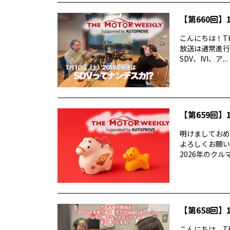
【第660回】1
こんにちは！TH
放送は通常進行
SDV、IVI、ア...
【第659回】1
明けましておめでと
よろしくお願い
2026年のクルマ業
【第658回】1
こんにちは、TH