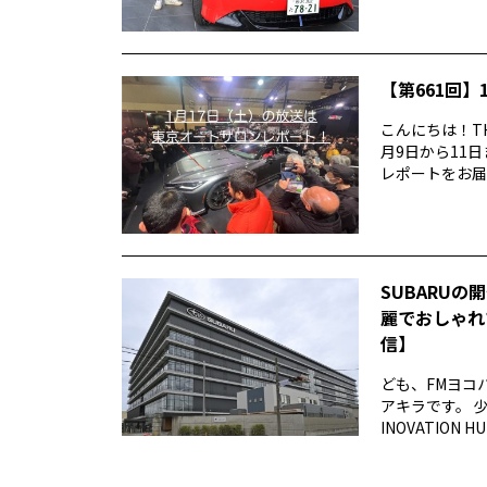
【第661回】1
こんにちは！TH
月9日から11
レポートをお届け
SUBARUの
麗でおしゃれ
信】
ども、FMヨコ
アキラです。 
INOVATION 