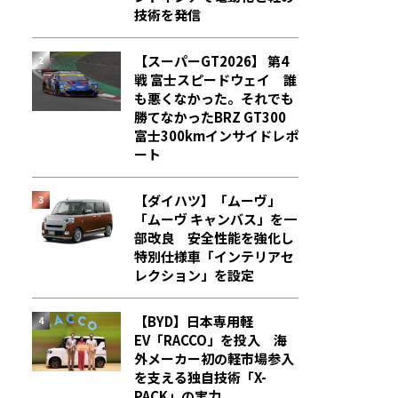
技術を発信
【スーパーGT2026】 第4
戦 富士スピードウェイ 誰
も悪くなかった。それでも
勝てなかった――BRZ GT300
富士300kmインサイドレポ
ート
【ダイハツ】「ムーヴ」
「ムーヴ キャンバス」を一
部改良 安全性能を強化し
特別仕様車「インテリアセ
レクション」を設定
【BYD】日本専用軽
EV「RACCO」を投入 海
外メーカー初の軽市場参入
を支える独自技術「X-
PACK」の実力