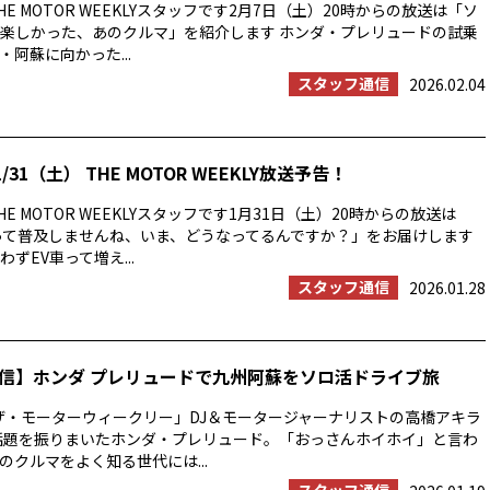
E MOTOR WEEKLYスタッフです2月7日（土）20時からの放送は「ソ
楽しかった、あのクルマ」を紹介します ホンダ・プレリュードの試乗
阿蘇に向かった...
スタッフ通信
2026.02.04
/31（土） THE MOTOR WEEKLY放送予告！
E MOTOR WEEKLYスタッフです1月31日（土）20時からの放送は
って普及しませんね、いま、どうなってるんですか？」をお届けします
ずEV車って増え...
スタッフ通信
2026.01.28
信】ホンダ プレリュードで九州阿蘇をソロ活ドライブ旅
ザ・モーターウィークリー」DJ＆モータージャーナリストの高橋アキラ
年話題を振りまいたホンダ・プレリュード。「おっさんホイホイ」と言わ
のクルマをよく知る世代には...