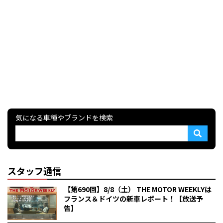
気になる車種やブランドを検索
スタッフ通信
【第690回】8/8（土） THE MOTOR WEEKLYは
フランス＆ドイツの新車レポート！【放送予
告】