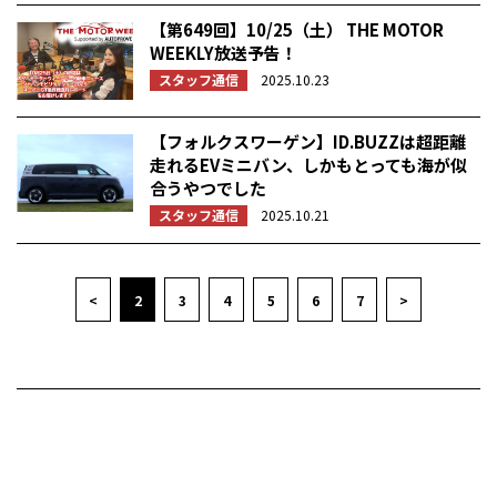
【第649回】10/25（土） THE MOTOR
WEEKLY放送予告！
スタッフ通信
2025.10.23
【フォルクスワーゲン】ID.BUZZは超距離
走れるEVミニバン、しかもとっても海が似
合うやつでした
スタッフ通信
2025.10.21
<
2
3
4
5
6
7
>