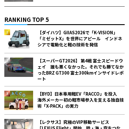
RANKING TOP 5
【ダイハツ】GIIAS2026で「K-VISION」
「ミゼットX」を世界にアピール インドネ
シアで電動化と軽の技術を発信
【スーパーGT2026】 第4戦 富士スピードウ
ェイ 誰も悪くなかった。それでも勝てなか
った――BRZ GT300 富士300kmインサイドレポ
ート
【BYD】日本専用軽EV「RACCO」を投入
海外メーカー初の軽市場参入を支える独自技
術「X-PACK」の実力
【レクサス】究極のVIP移動サービス
「LEXUS Flight」開始 陸・海・空をつな