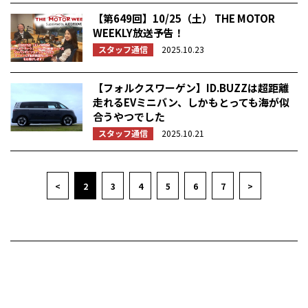
【第649回】10/25（土） THE MOTOR
WEEKLY放送予告！
スタッフ通信
2025.10.23
【フォルクスワーゲン】ID.BUZZは超距離
走れるEVミニバン、しかもとっても海が似
合うやつでした
スタッフ通信
2025.10.21
<
2
3
4
5
6
7
>