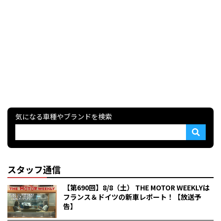
気になる車種やブランドを検索
スタッフ通信
【第690回】8/8（土） THE MOTOR WEEKLYは
フランス＆ドイツの新車レポート！【放送予
告】