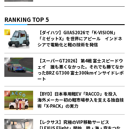
RANKING TOP 5
【ダイハツ】GIIAS2026で「K-VISION」
「ミゼットX」を世界にアピール インドネ
シアで電動化と軽の技術を発信
【スーパーGT2026】 第4戦 富士スピードウ
ェイ 誰も悪くなかった。それでも勝てなか
った――BRZ GT300 富士300kmインサイドレポ
ート
【BYD】日本専用軽EV「RACCO」を投入
海外メーカー初の軽市場参入を支える独自技
術「X-PACK」の実力
【レクサス】究極のVIP移動サービス
「LEXUS Flight」開始 陸・海・空をつな