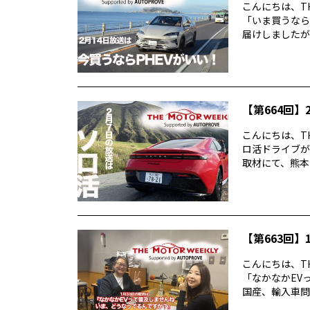
こんにちは、TH
「いま買うなら
届けしましたが反
【第664回】2
こんにちは、TH
ロ活ドライブが
取材にて、熊本・
【第663回】1
こんにちは、TH
「なかなかEV
国産、輸入車問わ