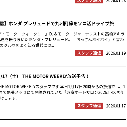
スタッフ通信
2026.01.28
信】ホンダ プレリュードで九州阿蘇をソロ活ドライブ旅
ザ・モーターウィークリー」DJ＆モータージャーナリストの高橋アキラ
年話題を振りまいたホンダ・プレリュード。「おっさんホイホイ」と言わ
のクルマをよく知る世代には...
スタッフ通信
2026.01.19
/17（土） THE MOTOR WEEKLY放送予告！
E MOTOR WEEKLYスタッフです 本日1月17日20時からの放送では、1
日まで幕張メッセにて開催されていた『東京オートサロン2026』の現地
します...
スタッフ通信
2026.01.17