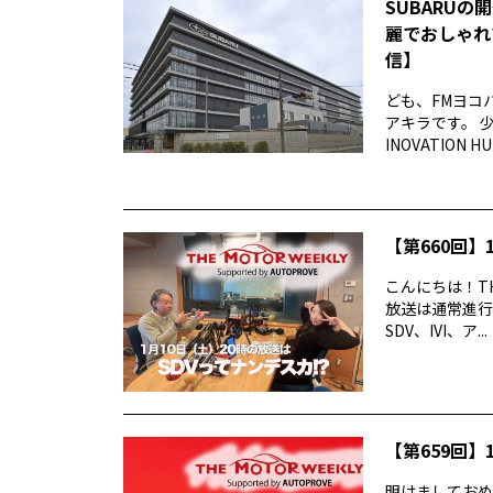
SUBARUの
麗でおしゃれ
信】
ども、FMヨコ
アキラです。 
INOVATION 
【第660回】1
こんにちは！TH
放送は通常進行
SDV、IVI、ア...
【第659回】1
明けましておめでと