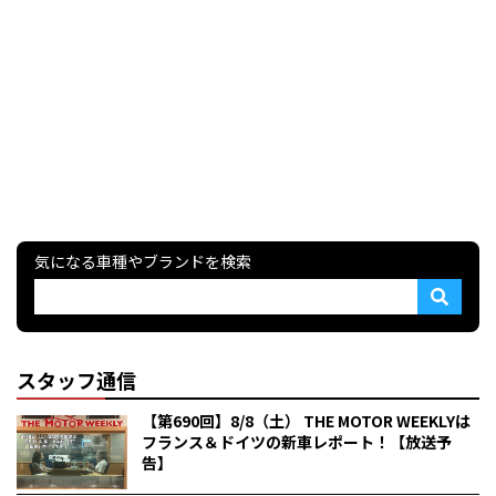
気になる車種やブランドを検索
スタッフ通信
【第690回】8/8（土） THE MOTOR WEEKLYは
フランス＆ドイツの新車レポート！【放送予
告】