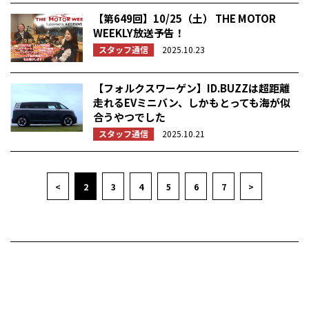
【第649回】10/25（土） THE MOTOR
WEEKLY放送予告！
スタッフ通信
2025.10.23
【フォルクスワーゲン】ID.BUZZは超距離
走れるEVミニバン、しかもとっても海が似
合うやつでした
スタッフ通信
2025.10.21
<
2
3
4
5
6
7
>