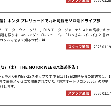
スタッフ通信
2026.01.28
信】ホンダ プレリュードで九州阿蘇をソロ活ドライブ旅
ザ・モーターウィークリー」DJ＆モータージャーナリストの高橋アキラ
年話題を振りまいたホンダ・プレリュード。「おっさんホイホイ」と言わ
のクルマをよく知る世代には...
スタッフ通信
2026.01.19
/17（土） THE MOTOR WEEKLY放送予告！
E MOTOR WEEKLYスタッフです 本日1月17日20時からの放送では、1
日まで幕張メッセにて開催されていた『東京オートサロン2026』の現地
します...
スタッフ通信
2026.01.17