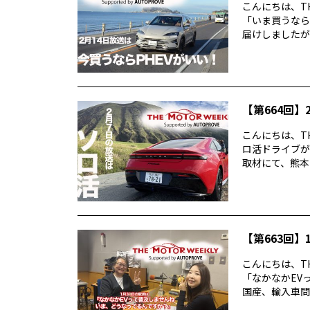
こんにちは、TH
「いま買うなら
届けしましたが反
【第664回】2
こんにちは、TH
ロ活ドライブが
取材にて、熊本・
【第663回】1
こんにちは、TH
「なかなかEV
国産、輸入車問わ