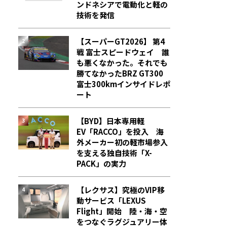
ンドネシアで電動化と軽の
技術を発信
【スーパーGT2026】 第4
戦 富士スピードウェイ 誰
も悪くなかった。それでも
勝てなかった――BRZ GT300
富士300kmインサイドレポ
ート
【BYD】日本専用軽
EV「RACCO」を投入 海
外メーカー初の軽市場参入
を支える独自技術「X-
PACK」の実力
【レクサス】究極のVIP移
動サービス「LEXUS
Flight」開始 陸・海・空
をつなぐラグジュアリー体