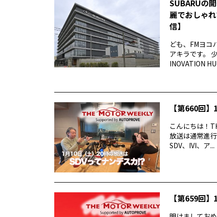
SUBARUの
麗でおしゃれ
信】
ども、FMヨコ
アキラです。 
INOVATION 
【第660回】1
こんにちは！TH
放送は通常進行
SDV、IVI、ア...
【第659回】1
明けましておめでと