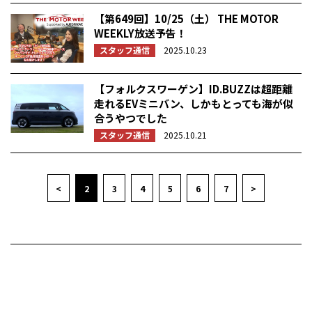
【第649回】10/25（土） THE MOTOR
WEEKLY放送予告！
スタッフ通信
2025.10.23
【フォルクスワーゲン】ID.BUZZは超距離
走れるEVミニバン、しかもとっても海が似
合うやつでした
スタッフ通信
2025.10.21
<
2
3
4
5
6
7
>