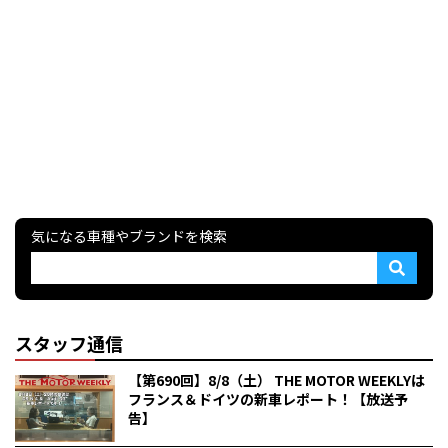
気になる車種やブランドを検索
スタッフ通信
【第690回】8/8（土） THE MOTOR WEEKLYは
フランス＆ドイツの新車レポート！【放送予
告】