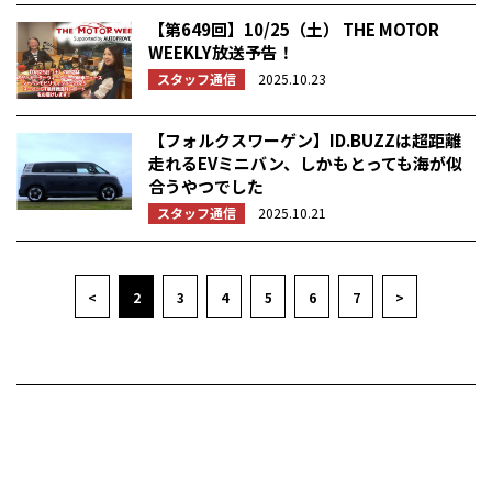
【第649回】10/25（土） THE MOTOR
WEEKLY放送予告！
スタッフ通信
2025.10.23
【フォルクスワーゲン】ID.BUZZは超距離
走れるEVミニバン、しかもとっても海が似
合うやつでした
スタッフ通信
2025.10.21
<
2
3
4
5
6
7
>