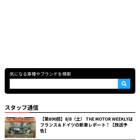
気になる車種やブランドを検索
スタッフ通信
【第690回】8/8（土） THE MOTOR WEEKLYは
フランス＆ドイツの新車レポート！【放送予
告】