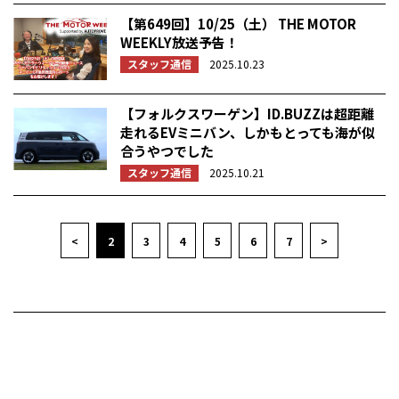
【第649回】10/25（土） THE MOTOR
WEEKLY放送予告！
スタッフ通信
2025.10.23
【フォルクスワーゲン】ID.BUZZは超距離
走れるEVミニバン、しかもとっても海が似
合うやつでした
スタッフ通信
2025.10.21
<
2
3
4
5
6
7
>