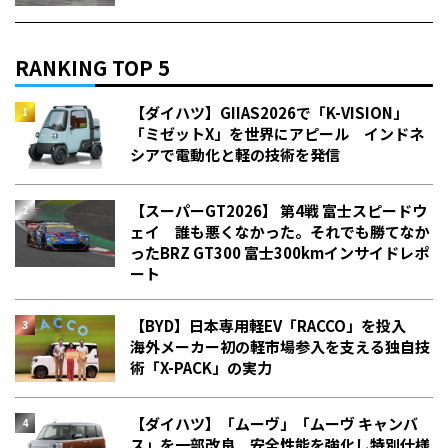
RANKING TOP 5
【ダイハツ】GIIAS2026で「K-VISION」
「ミゼットX」を世界にアピール インドネ
シアで電動化と軽の技術を発信
【スーパーGT2026】 第4戦 富士スピードウ
ェイ 誰も悪くなかった。それでも勝てなか
った――BRZ GT300 富士300kmインサイドレポ
ート
【BYD】日本専用軽EV「RACCO」を投入
海外メーカー初の軽市場参入を支える独自技
術「X-PACK」の実力
【ダイハツ】「ムーヴ」「ムーヴ キャンバ
ス」を一部改良 安全性能を強化し特別仕様