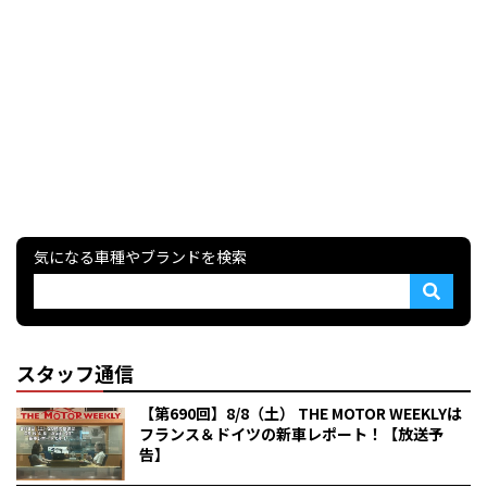
気になる車種やブランドを検索
スタッフ通信
【第690回】8/8（土） THE MOTOR WEEKLYは
フランス＆ドイツの新車レポート！【放送予
告】