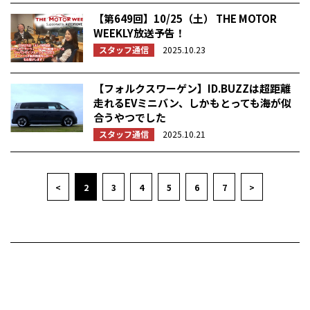
【第649回】10/25（土） THE MOTOR
WEEKLY放送予告！
スタッフ通信
2025.10.23
【フォルクスワーゲン】ID.BUZZは超距離
走れるEVミニバン、しかもとっても海が似
合うやつでした
スタッフ通信
2025.10.21
<
2
3
4
5
6
7
>