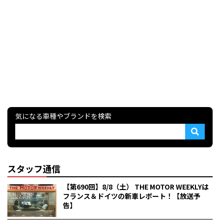
気になる車種やブランドを検索
スタッフ通信
【第690回】8/8（土） THE MOTOR WEEKLYは
フランス＆ドイツの新車レポート！【放送予
告】