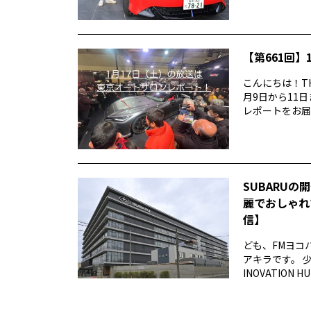
【第661回】1
こんにちは！TH
月9日から11
レポートをお届け
SUBARUの
麗でおしゃれ
信】
ども、FMヨコ
アキラです。 
INOVATION 