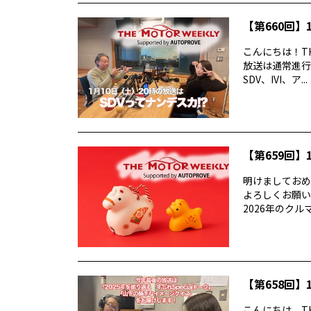
【第660回】1
こんにちは！TH
放送は通常進行
SDV、IVI、ア...
【第659回】1
明けましておめでと
よろしくお願い
2026年のクルマ業
【第658回】1
こんにちは、TH