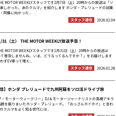
E MOTOR WEEKLYスタッフです2月7日（土）20時からの放送は「ソ
楽しかった、あのクルマ」を紹介します ホンダ・プレリュードの試乗
阿蘇に向かった...
スタッフ通信
2026.02.04
/31（土） THE MOTOR WEEKLY放送予告！
E MOTOR WEEKLYスタッフです1月31日（土）20時からの放送は
って普及しませんね、いま、どうなってるんですか？」をお届けします
ずEV車って増え...
スタッフ通信
2026.01.28
信】ホンダ プレリュードで九州阿蘇をソロ活ドライブ旅
ザ・モーターウィークリー」DJ＆モータージャーナリストの高橋アキラ
年話題を振りまいたホンダ・プレリュード。「おっさんホイホイ」と言わ
のクルマをよく知る世代には...