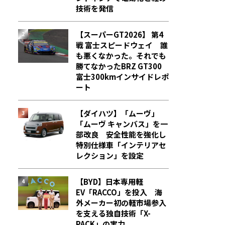
技術を発信
【スーパーGT2026】 第4
戦 富士スピードウェイ 誰
も悪くなかった。それでも
勝てなかった――BRZ GT300
富士300kmインサイドレポ
ート
【ダイハツ】「ムーヴ」
「ムーヴ キャンバス」を一
部改良 安全性能を強化し
特別仕様車「インテリアセ
レクション」を設定
【BYD】日本専用軽
EV「RACCO」を投入 海
外メーカー初の軽市場参入
を支える独自技術「X-
PACK」の実力