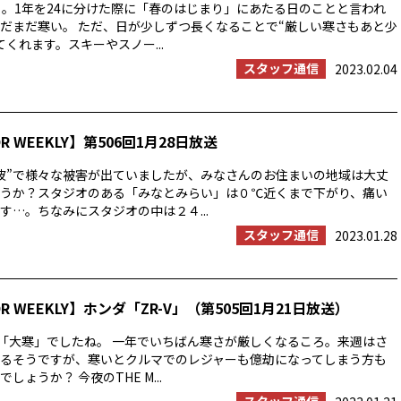
」。1年を24に分けた際に「春のはじまり」にあたる日のことと言われ
だまだ寒い。 ただ、日が少しずつ長くなることで“厳しい寒さもあと少
くれます。スキーやスノー...
スタッフ通信
2023.02.04
OR WEEKLY】第506回1月28日放送
波”で様々な被害が出ていましたが、みなさんのお住まいの地域は大丈
うか？スタジオのある「みなとみらい」は０℃近くまで下がり、痛い
す…。ちなみにスタジオの中は２４...
スタッフ通信
2023.01.28
OR WEEKLY】ホンダ「ZR-V」（第505回1月21日放送）
は「大寒」でしたね。 一年でいちばん寒さが厳しくなるころ。来週はさ
るそうですが、寒いとクルマでのレジャーも億劫になってしまう方も
しょうか？ 今夜のTHE M...