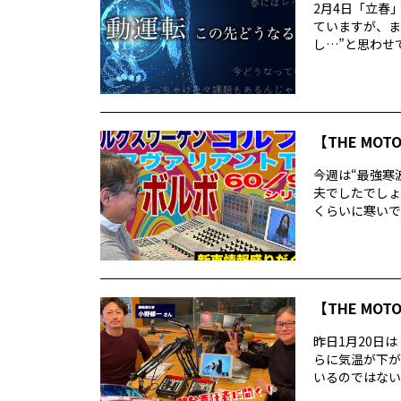
2月4日「立春
ていますが、ま
し…”と思わせて
【THE MOT
今週は“最強寒
夫でしたでしょ
くらいに寒いで
【THE MOT
昨日1月20日
らに気温が下が
いるのではないで