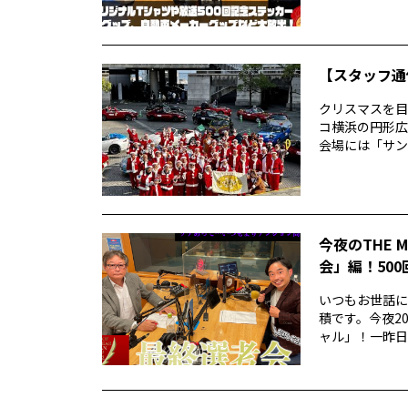
【スタッフ通
クリスマスを目
コ横浜の円形広
会場には「サン
今夜のTHE 
会」編！50
いつもお世話にな
積です。今夜20
ャル」！一昨日..