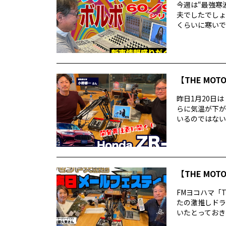
今週は“最強寒
夫でしたでしょ
くらいに寒いで
【THE MOT
昨日1月20日
らに気温が下が
いるのではないで
【THE MO
FMヨコハマ「T
たの激推しドラ
いたとっておきの