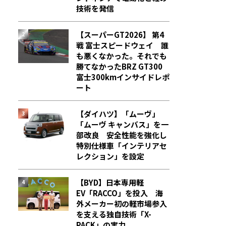
技術を発信
【スーパーGT2026】 第4
戦 富士スピードウェイ 誰
も悪くなかった。それでも
勝てなかった――BRZ GT300
富士300kmインサイドレポ
ート
【ダイハツ】「ムーヴ」
「ムーヴ キャンバス」を一
部改良 安全性能を強化し
特別仕様車「インテリアセ
レクション」を設定
【BYD】日本専用軽
EV「RACCO」を投入 海
外メーカー初の軽市場参入
を支える独自技術「X-
PACK」の実力