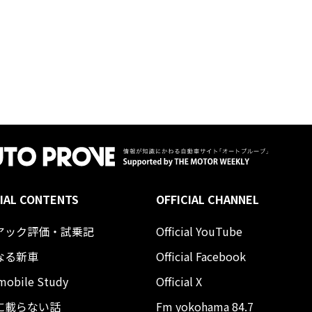
IAL CONTENTS
OFFICIAL CHANNEL
アック評価・試乗記
Official YouTube
なる新車
Official Facebook
mobile Study
Official X
に載らない話
Fm yokohama 84.7