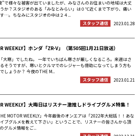
波”で様々な被害が出ていましたが、みなさんのお住まいの地域は大丈
うか？スタジオのある「みなとみらい」は０℃近くまで下がり、痛い
す…。ちなみにスタジオの中は２４...
スタッフ通信
2023.01.28
OR WEEKLY】ホンダ「ZR-V」（第505回1月21日放送）
は「大寒」でしたね。 一年でいちばん寒さが厳しくなるころ。来週はさ
るそうですが、寒いとクルマでのレジャーも億劫になってしまう方も
しょうか？ 今夜のTHE M...
スタッフ通信
2023.01.21
TOR WEEKLY】大晦日はリスナー激推しドライブグルメ特集！
HE MOTOR WEEKLY」今年最後のオンエアは「2022年大総括！！あな
イブグルメを教えて下さい」ということで、リスナーの皆さんから頂
グルメ情報をご...