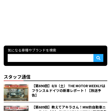
気になる車種やブランドを検索
スタッフ通信
【第690回】8/8（土） THE MOTOR WEEKLYは
フランス＆ドイツの新車レポート！【放送予
告】
【第689回】教えてアキラさん！MW的自動車ニ