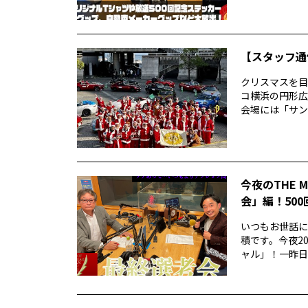
【スタッフ通
クリスマスを目
コ横浜の円形広
会場には「サン
今夜のTHE 
会」編！50
いつもお世話にな
積です。今夜20
ャル」！一昨日..