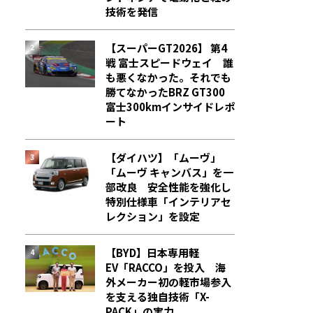
技術を発信
【スーパーGT2026】 第4
戦 富士スピードウェイ 誰
も悪くなかった。それでも
勝てなかった――BRZ GT300
富士300kmインサイドレポ
ート
【ダイハツ】「ムーヴ」
「ムーヴ キャンバス」を一
部改良 安全性能を強化し
特別仕様車「インテリアセ
レクション」を設定
【BYD】日本専用軽
EV「RACCO」を投入 海
外メーカー初の軽市場参入
を支える独自技術「X-
PACK」の実力