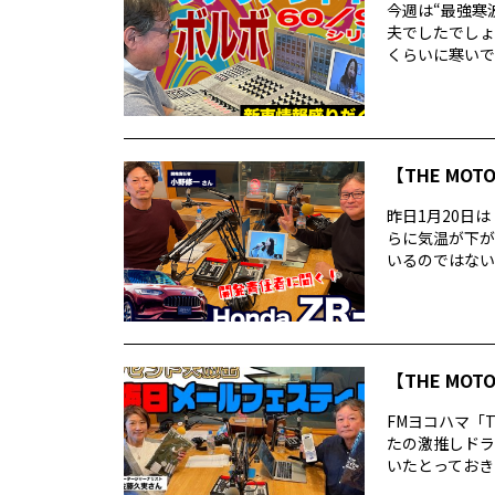
今週は“最強寒
夫でしたでしょ
くらいに寒いで
【THE MOT
昨日1月20日
らに気温が下が
いるのではないで
【THE MO
FMヨコハマ「T
たの激推しドラ
いたとっておきの