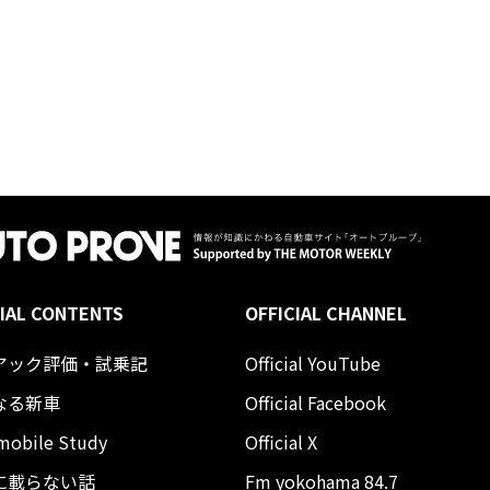
IAL CONTENTS
OFFICIAL CHANNEL
アック評価・試乗記
Official YouTube
なる新車
Official Facebook
mobile Study
Official X
に載らない話
Fm yokohama 84.7