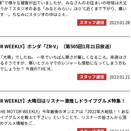
波”で様々な被害が出ていましたが、みなさんのお住まいの地域は大丈
うか？スタジオのある「みなとみらい」は０℃近くまで下がり、痛い
す…。ちなみにスタジオの中は２４...
スタッフ通信
2023.01.28
OR WEEKLY】ホンダ「ZR-V」（第505回1月21日放送）
は「大寒」でしたね。 一年でいちばん寒さが厳しくなるころ。来週はさ
るそうですが、寒いとクルマでのレジャーも億劫になってしまう方も
しょうか？ 今夜のTHE M...
スタッフ通信
2023.01.21
TOR WEEKLY】大晦日はリスナー激推しドライブグルメ特集！
HE MOTOR WEEKLY」今年最後のオンエアは「2022年大総括！！あな
イブグルメを教えて下さい」ということで、リスナーの皆さんから頂
グルメ情報をご...