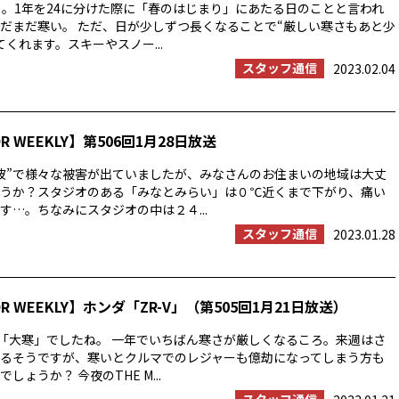
」。1年を24に分けた際に「春のはじまり」にあたる日のことと言われ
だまだ寒い。 ただ、日が少しずつ長くなることで“厳しい寒さもあと少
くれます。スキーやスノー...
スタッフ通信
2023.02.04
OR WEEKLY】第506回1月28日放送
波”で様々な被害が出ていましたが、みなさんのお住まいの地域は大丈
うか？スタジオのある「みなとみらい」は０℃近くまで下がり、痛い
す…。ちなみにスタジオの中は２４...
スタッフ通信
2023.01.28
OR WEEKLY】ホンダ「ZR-V」（第505回1月21日放送）
は「大寒」でしたね。 一年でいちばん寒さが厳しくなるころ。来週はさ
るそうですが、寒いとクルマでのレジャーも億劫になってしまう方も
しょうか？ 今夜のTHE M...