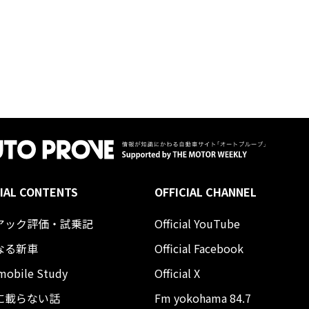
IAL CONTENTS
OFFICIAL CHANNEL
アック評価・試乗記
Official YouTube
なる新車
Official Facebook
mobile Study
Official X
に載らない話
Fm yokohama 84.7