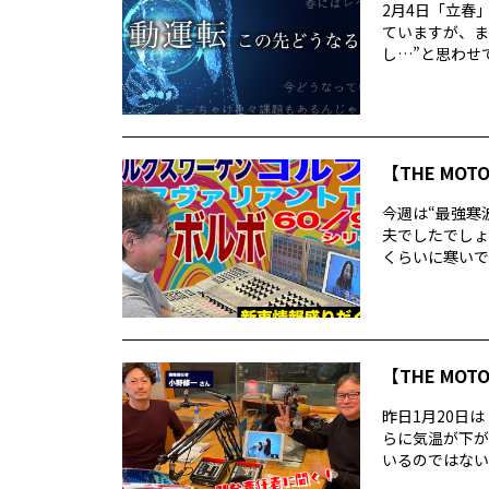
2月4日「立春
ていますが、ま
し…”と思わせて
【THE MOT
今週は“最強寒
夫でしたでしょ
くらいに寒いで
【THE MOT
昨日1月20日
らに気温が下が
いるのではないで