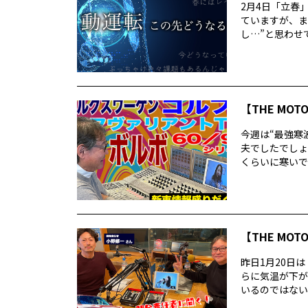
2月4日「立春
ていますが、ま
し…”と思わせて
【THE MOT
今週は“最強寒
夫でしたでしょ
くらいに寒いで
【THE MOT
昨日1月20日
らに気温が下が
いるのではないで