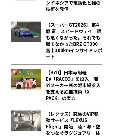
ンドネシアで電動化と軽の
技術を発信
【スーパーGT2026】 第4
戦 富士スピードウェイ 誰
も悪くなかった。それでも
勝てなかった――BRZ GT300
富士300kmインサイドレポ
ート
【BYD】日本専用軽
EV「RACCO」を投入 海
外メーカー初の軽市場参入
を支える独自技術「X-
PACK」の実力
【レクサス】究極のVIP移
動サービス「LEXUS
Flight」開始 陸・海・空
をつなぐラグジュアリー体