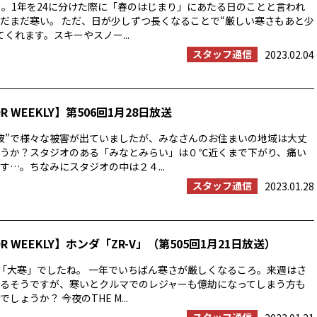
」。1年を24に分けた際に「春のはじまり」にあたる日のことと言われ
だまだ寒い。 ただ、日が少しずつ長くなることで“厳しい寒さもあと少
くれます。スキーやスノー...
スタッフ通信
2023.02.04
OR WEEKLY】第506回1月28日放送
波”で様々な被害が出ていましたが、みなさんのお住まいの地域は大丈
うか？スタジオのある「みなとみらい」は０℃近くまで下がり、痛い
す…。ちなみにスタジオの中は２４...
スタッフ通信
2023.01.28
OR WEEKLY】ホンダ「ZR-V」（第505回1月21日放送）
は「大寒」でしたね。 一年でいちばん寒さが厳しくなるころ。来週はさ
るそうですが、寒いとクルマでのレジャーも億劫になってしまう方も
しょうか？ 今夜のTHE M...