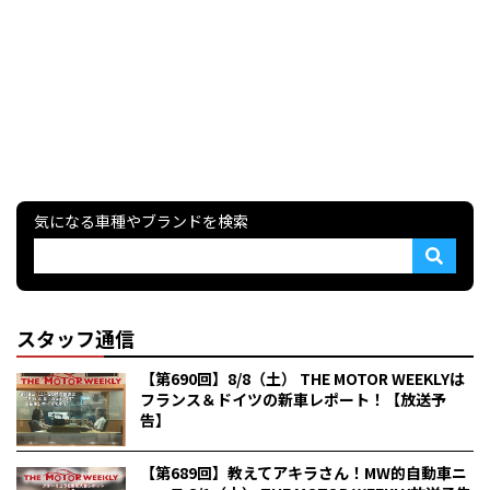
気になる車種やブランドを検索
スタッフ通信
【第690回】8/8（土） THE MOTOR WEEKLYは
フランス＆ドイツの新車レポート！【放送予
告】
【第689回】教えてアキラさん！MW的自動車ニ