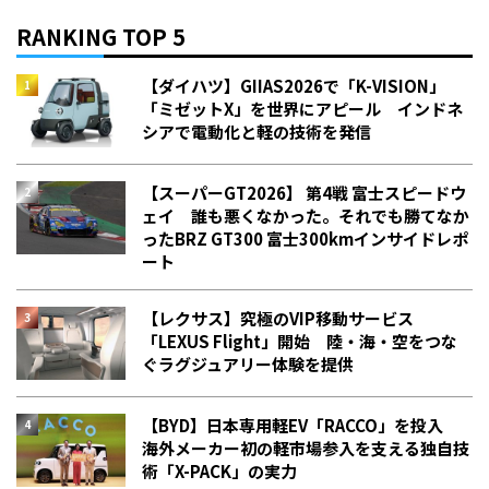
RANKING TOP 5
【ダイハツ】GIIAS2026で「K-VISION」
「ミゼットX」を世界にアピール インドネ
シアで電動化と軽の技術を発信
【スーパーGT2026】 第4戦 富士スピードウ
ェイ 誰も悪くなかった。それでも勝てなか
った――BRZ GT300 富士300kmインサイドレポ
ート
【レクサス】究極のVIP移動サービス
「LEXUS Flight」開始 陸・海・空をつな
ぐラグジュアリー体験を提供
【BYD】日本専用軽EV「RACCO」を投入
海外メーカー初の軽市場参入を支える独自技
術「X-PACK」の実力