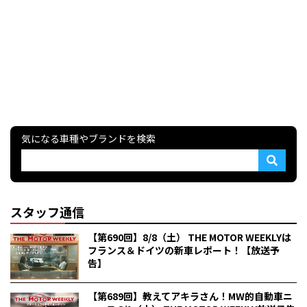
気になる車種やブランドを検索
スタッフ通信
【第690回】8/8（土） THE MOTOR WEEKLYは
フランス＆ドイツの新車レポート！【放送予
告】
【第689回】教えてアキラさん！MW的自動車ニ