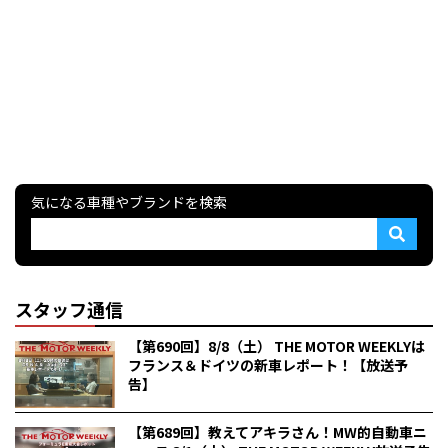
気になる車種やブランドを検索
スタッフ通信
【第690回】8/8（土） THE MOTOR WEEKLYは
フランス＆ドイツの新車レポート！【放送予
告】
【第689回】教えてアキラさん！MW的自動車ニ