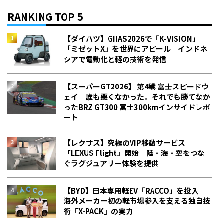
RANKING TOP 5
【ダイハツ】GIIAS2026で「K-VISION」
「ミゼットX」を世界にアピール インドネ
シアで電動化と軽の技術を発信
【スーパーGT2026】 第4戦 富士スピードウ
ェイ 誰も悪くなかった。それでも勝てなか
った――BRZ GT300 富士300kmインサイドレポ
ート
【レクサス】究極のVIP移動サービス
「LEXUS Flight」開始 陸・海・空をつな
ぐラグジュアリー体験を提供
【BYD】日本専用軽EV「RACCO」を投入
海外メーカー初の軽市場参入を支える独自技
術「X-PACK」の実力