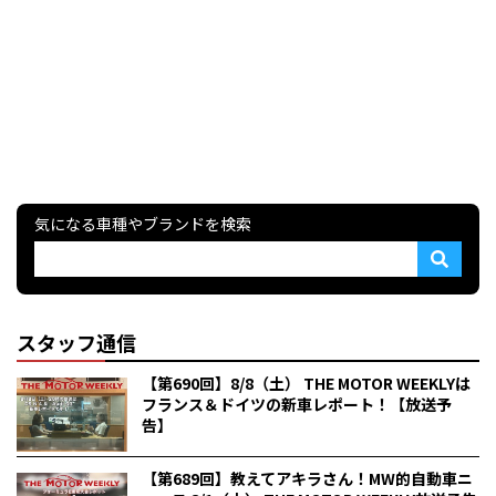
気になる車種やブランドを検索
スタッフ通信
【第690回】8/8（土） THE MOTOR WEEKLYは
フランス＆ドイツの新車レポート！【放送予
告】
【第689回】教えてアキラさん！MW的自動車ニ