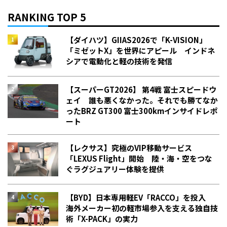
RANKING TOP 5
【ダイハツ】GIIAS2026で「K-VISION」
「ミゼットX」を世界にアピール インドネ
シアで電動化と軽の技術を発信
【スーパーGT2026】 第4戦 富士スピードウ
ェイ 誰も悪くなかった。それでも勝てなか
った――BRZ GT300 富士300kmインサイドレポ
ート
【レクサス】究極のVIP移動サービス
「LEXUS Flight」開始 陸・海・空をつな
ぐラグジュアリー体験を提供
【BYD】日本専用軽EV「RACCO」を投入
海外メーカー初の軽市場参入を支える独自技
術「X-PACK」の実力