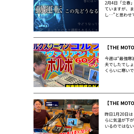
2月4日「立春
ていますが、ま
し…”と思わせて
【THE MOT
今週は“最強寒
夫でしたでしょ
くらいに寒いで
【THE MOT
昨日1月20日
らに気温が下が
いるのではないで