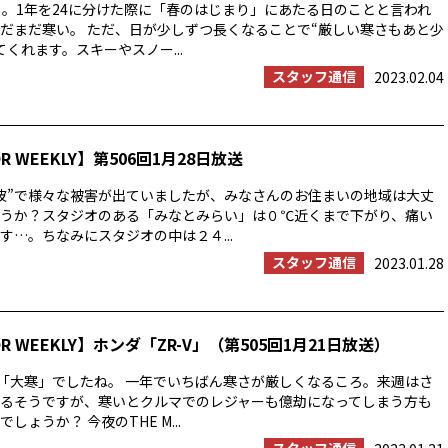
」。1年を24に分けた際に「春のはじまり」にあたる日のことと言われ
だまだ寒い。 ただ、日が少しずつ長くなることで“厳しい寒さもあと少
くれます。スキーやスノー...
スタッフ通信
2023.02.04
OR WEEKLY】第506回1月28日放送
波”で様々な被害が出ていましたが、みなさんのお住まいの地域は大丈
うか？スタジオのある「みなとみらい」は０℃近くまで下がり、痛い
す…。ちなみにスタジオの中は２４...
スタッフ通信
2023.01.28
OR WEEKLY】ホンダ「ZR-V」（第505回1月21日放送）
は「大寒」でしたね。 一年でいちばん寒さが厳しくなるころ。来週はさ
るそうですが、寒いとクルマでのレジャーも億劫になってしまう方も
しょうか？ 今夜のTHE M...