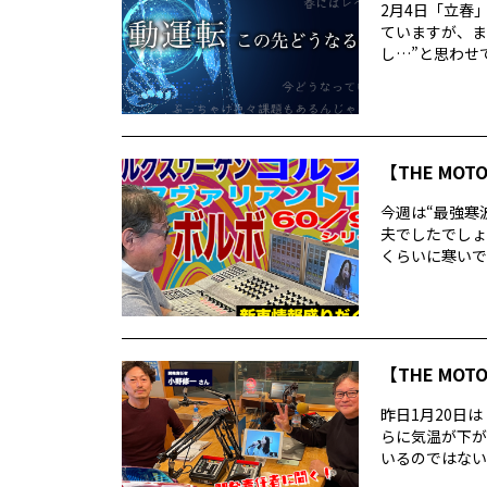
2月4日「立春
ていますが、ま
し…”と思わせて
【THE MOT
今週は“最強寒
夫でしたでしょ
くらいに寒いで
【THE MOT
昨日1月20日
らに気温が下が
いるのではないで