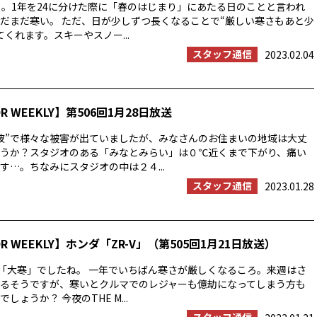
」。1年を24に分けた際に「春のはじまり」にあたる日のことと言われ
だまだ寒い。 ただ、日が少しずつ長くなることで“厳しい寒さもあと少
くれます。スキーやスノー...
スタッフ通信
2023.02.04
OR WEEKLY】第506回1月28日放送
波”で様々な被害が出ていましたが、みなさんのお住まいの地域は大丈
うか？スタジオのある「みなとみらい」は０℃近くまで下がり、痛い
す…。ちなみにスタジオの中は２４...
スタッフ通信
2023.01.28
OR WEEKLY】ホンダ「ZR-V」（第505回1月21日放送）
は「大寒」でしたね。 一年でいちばん寒さが厳しくなるころ。来週はさ
るそうですが、寒いとクルマでのレジャーも億劫になってしまう方も
しょうか？ 今夜のTHE M...