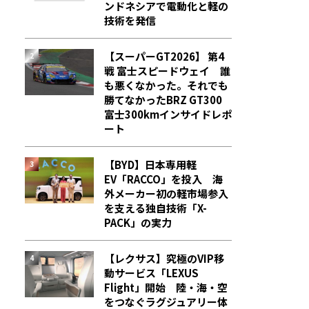
ンドネシアで電動化と軽の
技術を発信
【スーパーGT2026】 第4
戦 富士スピードウェイ 誰
も悪くなかった。それでも
勝てなかった――BRZ GT300
富士300kmインサイドレポ
ート
【BYD】日本専用軽
EV「RACCO」を投入 海
外メーカー初の軽市場参入
を支える独自技術「X-
PACK」の実力
【レクサス】究極のVIP移
動サービス「LEXUS
Flight」開始 陸・海・空
をつなぐラグジュアリー体