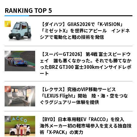
RANKING TOP 5
【ダイハツ】GIIAS2026で「K-VISION」
「ミゼットX」を世界にアピール インドネ
シアで電動化と軽の技術を発信
【スーパーGT2026】 第4戦 富士スピードウ
ェイ 誰も悪くなかった。それでも勝てなか
った――BRZ GT300 富士300kmインサイドレポ
ート
【レクサス】究極のVIP移動サービス
「LEXUS Flight」開始 陸・海・空をつな
ぐラグジュアリー体験を提供
【BYD】日本専用軽EV「RACCO」を投入
海外メーカー初の軽市場参入を支える独自技
術「X-PACK」の実力