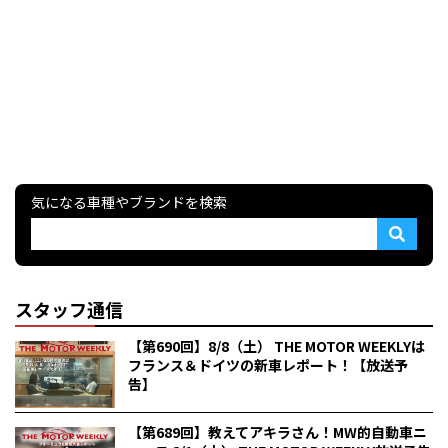
気になる車種やブランドを検索
スタッフ通信
【第690回】8/8（土） THE MOTOR WEEKLYは
フランス＆ドイツの新車レポート！【放送予
告】
【第689回】教えてアキラさん！MW的自動車ニ