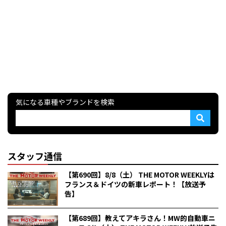
気になる車種やブランドを検索
スタッフ通信
【第690回】8/8（土） THE MOTOR WEEKLYは
フランス＆ドイツの新車レポート！【放送予
告】
【第689回】教えてアキラさん！MW的自動車ニ